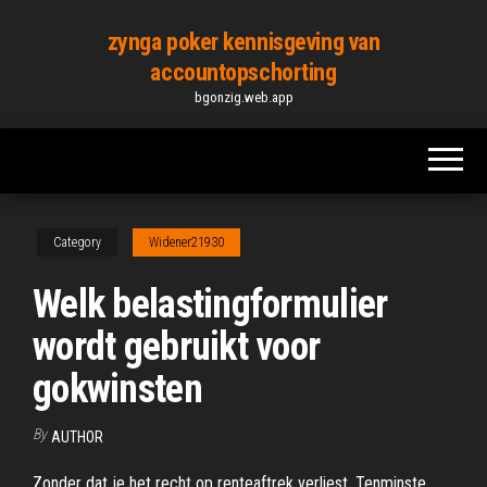
Skip
zynga poker kennisgeving van
to
accountopschorting
the
bgonzig.web.app
content
Category
Widener21930
Welk belastingformulier
wordt gebruikt voor
gokwinsten
By
AUTHOR
Zonder dat je het recht op renteaftrek verliest. Tenminste