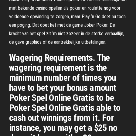
met bekende casino spellen als poker en roulette nog voor
voldoende opwinding te zorgen, maar Play ‘n Go doet nu toch
een poging. Dat doet het met de game Joker Poker. De
kracht van het spel zit ‘m niet zozeer in de sterke verhaallijn,
de gave graphics of de aantrekkelijke uitbetalingen.
Wagering Requirements. The
wagering requirement is the
minimum number of times you
have to bet your bonus amount
Poker Spel Online Gratis to be
Poker Spel Online Gratis able to
cash out winnings from it. For
instance, you may get a $25 no