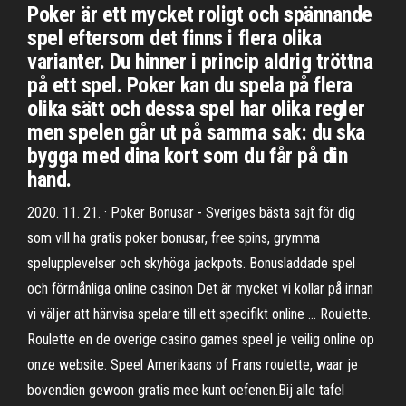
Poker är ett mycket roligt och spännande
spel eftersom det finns i flera olika
varianter. Du hinner i princip aldrig tröttna
på ett spel. Poker kan du spela på flera
olika sätt och dessa spel har olika regler
men spelen går ut på samma sak: du ska
bygga med dina kort som du får på din
hand.
2020. 11. 21. · Poker Bonusar - Sveriges bästa sajt för dig
som vill ha gratis poker bonusar, free spins, grymma
spelupplevelser och skyhöga jackpots. Bonusladdade spel
och förmånliga online casinon Det är mycket vi kollar på innan
vi väljer att hänvisa spelare till ett specifikt online … Roulette.
Roulette en de overige casino games speel je veilig online op
onze website. Speel Amerikaans of Frans roulette, waar je
bovendien gewoon gratis mee kunt oefenen.Bij alle tafel