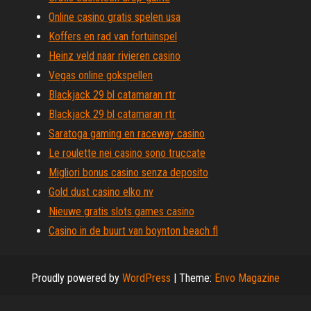
Online casino gratis spelen usa
Koffers en rad van fortuinspel
Heinz veld naar rivieren casino
Vegas online gokspellen
Blackjack 29 bl catamaran rtr
Blackjack 29 bl catamaran rtr
Saratoga gaming en raceway casino
Le roulette nei casino sono truccate
Migliori bonus casino senza deposito
Gold dust casino elko nv
Nieuwe gratis slots games casino
Casino in de buurt van boynton beach fl
Proudly powered by
WordPress
|
Theme:
Envo Magazine