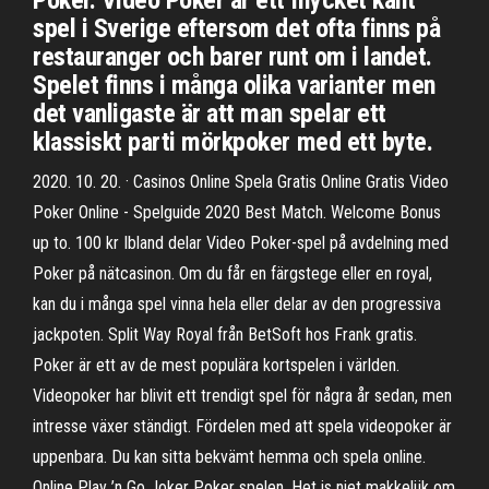
Poker. Video Poker är ett mycket känt
spel i Sverige eftersom det ofta finns på
restauranger och barer runt om i landet.
Spelet finns i många olika varianter men
det vanligaste är att man spelar ett
klassiskt parti mörkpoker med ett byte.
2020. 10. 20. · Casinos Online Spela Gratis Online Gratis Video
Poker Online - Spelguide 2020 Best Match. Welcome Bonus
up to. 100 kr Ibland delar Video Poker-spel på avdelning med
Poker på nätcasinon. Om du får en färgstege eller en royal,
kan du i många spel vinna hela eller delar av den progressiva
jackpoten. Split Way Royal från BetSoft hos Frank gratis.
Poker är ett av de mest populära kortspelen i världen.
Videopoker har blivit ett trendigt spel för några år sedan, men
intresse växer ständigt. Fördelen med att spela videopoker är
uppenbara. Du kan sitta bekvämt hemma och spela online.
Online Play ’n Go Joker Poker spelen. Het is niet makkelijk om