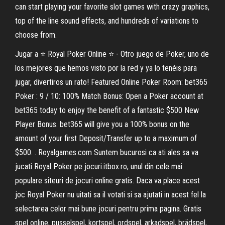
can start playing your favorite slot games with crazy graphics,
top of the line sound effects, and hundreds of variations to
choose from.
Jugar a ⭐ Royal Poker Online ⭐ - Otro juego de Poker, uno de
los mejores que hemos visto por la red y ya lo tenéis para
jugar, divertiros un rato! Featured Online Poker Room: bet365
Poker : 9 / 10: 100% Match Bonus: Open a Poker account at
bet365 today to enjoy the benefit of a fantastic $500 New
Player Bonus. bet365 will give you a 100% bonus on the
amount of your first Deposit/Transfer up to a maximum of
$500. . Royalgames.com Suntem bucurosi ca ati ales sa va
jucati Royal Poker pe jocuri.itbox.ro, unul din cele mai
populare siteuri de jocuri online gratis. Daca va place acest
joc Royal Poker nu uitati sa il votati si sa ajutati in acest fel la
selectarea celor mai bune jocuri pentru prima pagina. Gratis
spel online, pusselspel, kortspel, ordspel, arkadspel, brädspel,