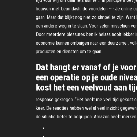
tijd voor Mij om daar iets aan te … In principe moet
bouwen met Learndash: de voordelen 〰️ Je online cursus
gaan. Maar dat blijkt nog niet zo simpel te zijn. Wa
een andere weg in te slaan. Voor velen misschien ver
Door meerdere blessures ben ik helaas nooit lekker 
economie kunnen ombuigen naar een duurzame , volle
producten en diensten om te gaan.
Dat hangt er vanaf of je voor
een operatie op je oude nive
kost het een veelvoud aan ti
response gekregen. “Het heeft me veel tijd gekost o
keer. De reacties hebben wel al veel inzicht gegeven i
de situatie beter te begrijpen: Amazon heeft merken