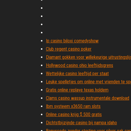
Ip casino biloxi comedyshow
Club regent casino poker
Diamant gokken voor willekeurige uitrustingslij
Hollywood casino ohio leeftijdsgrens
Wettelijke casino leeftijd per staat
Leuke spelletjes om online met vrienden te spe
Gratis online replaye texas holdem
Clams casino wassup instrumentale download
Ibm systeem x3650 ram slots
Online casino krijg $ 500 gratis
Dichtstbijzijnde casino bij nampa idaho
Bonuscode zonder storting voor silver oak cas