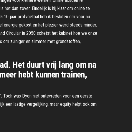
eringen voor kleinere werken. Online academie
het dan zover. Eindelijk is hij klaar om online te
Na 10 jaar profvoetbal heb ik besloten om voor nu
el energie gekost en het plezier werd steeds minder.
nd Circulair in 2050 schetst het kabinet hoe we onze
s om zuiniger en slimmer met grondstoffen,
ad. Het duurt vrij lang om na
 meer hebt kunnen trainen,
at”. Toch was Dyon niet ontevreden voor een eerste
ijk een lastige vergelijking, maar equity helpt ook om