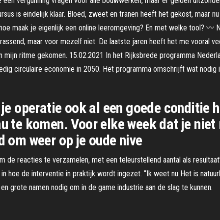
 je een vergunning vragen voor alle bouwwerken, maar er gelden uitzond
 is eindelijk klaar. Bloed, zweet en tranen heeft het gekost, maar nu is 
nt hoe maak je eigenlijk een online leeromgeving? En met welke tool? 〰️ 
rassend, maar voor mezelf niet. De laatste jaren heeft het me vooral ve
in mijn ritme gekomen. 15.02.2021 In het Rijksbrede programma Nederla
dig circulaire economie in 2050. Het programma omschrijft wat nodig i
 je operatie ook al een goede conditie h
au te komen. Voor elke week dat je niet
jd om weer op je oude nive
m de reacties te verzamelen, met een teleurstellend aantal als resulta
n hoe de interventie in praktijk wordt ingezet. “Ik weet nu Het is natuurl
 en grote namen nodig om in de game industrie aan de slag te kunnen.