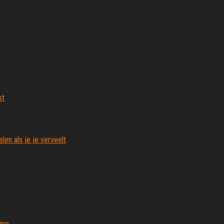
st
len als je je verveelt
ino