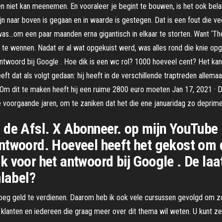
gen niet kan meenemen. En vooraleer je begint te bouwen, is het ook be
lijn naar boven is gegaan en in waarde is gestegen. Dat is een fout die 
g was…om een paar maanden erna gigantisch in elkaar te storten. Want ‘T
 te wennen. Nadat er al wat opgekuist werd, was alles rond die knie opg
woord bij Google . Hoe dik is een wc rol? 1000 hoeveel cent? Het kan g
eft dat als volgt gedaan: hij heeft in de verschillende traptreden allema
n. Om dit te maken heeft hij een ruime 2800 euro moeten Jan 17, 2021 · D
voorgaande jaren, om te zaniken dat het die ene januaridag zo deprim
 de Afsl. X Abonneer. op mijn YouTube 
ntwoord. Hoeveel heeft het gekost om d
k voor het antwoord bij Google . De la
nlabel?
eg geld te verdienen. Daarom heb ik ook vele cursussen gevolgd om zov
klanten en iedereen die graag meer over dit thema wil weten. U kunt ze