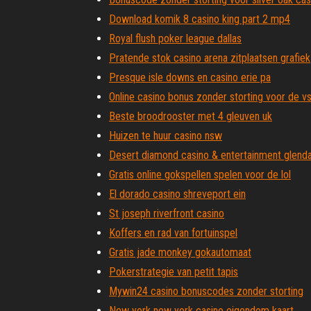
Download komik 8 casino king part 2 mp4
Royal flush poker league dallas
Pratende stok casino arena zitplaatsen grafiek
Presque isle downs en casino erie pa
Online casino bonus zonder storting voor de vs
Beste broodrooster met 4 gleuven uk
Huizen te huur casino nsw
Desert diamond casino & entertainment glenda
Gratis online gokspellen spelen voor de lol
El dorado casino shreveport ein
St joseph riverfront casino
Koffers en rad van fortuinspel
Gratis jade monkey gokautomaat
Pokerstrategie van petit tapis
Mywin24 casino bonuscodes zonder storting
New york new york casino eigendom kaart