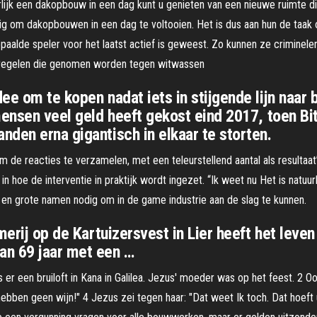
lijk een dakopbouw in een dag kunt u genieten van een nieuwe ruimte di
ezig om dakopbouwen in een dag te voltooien. Het is dus aan hun de taak
aalde speler voor het laatst actief is geweest. Zo kunnen ze criminele
atregelen die genomen worden tegen witwassen
ee om te kopen nadat iets in stijgende lijn naar 
mensen veel geld heeft gekost eind 2017, toen Bi
den erna gigantisch in elkaar te storten.
m de reacties te verzamelen, met een teleurstellend aantal als resulta
n hoe de interventie in praktijk wordt ingezet. “Ik weet nu Het is natuurl
 en grote namen nodig om in de game industrie aan de slag te kunnen.
merij op de Kartuizersvest in Lier heeft het leve
an 69 jaar met een …
er een bruiloft in Kana in Galilea. Jezus' moeder was op het feest. 2 O
ben geen wijn!" 4 Jezus zei tegen haar: "Dat weet Ik toch. Dat hoeft u 