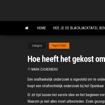
Skip
to
the
content
HOME
HOE JE DE BLACKJACKTAFEL BE
Category
Peper70082
Hoe heeft het gekost om
By
MARK ZUCKERBERG
Een onafhankelijk onderzoek is ingesteld om te onde
loopt een strafrechtelijk onderzoek bij het Openbaar 
Er zit tijd tussen het eerste idee en het beginnen m
Waarom je niet alles moet uitbesteden. Zoals gezeg