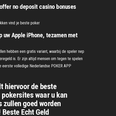
offer no deposit casino bonuses
okken vind je beste poker
 op uw Apple iPhone, tezamen met
len hebben een gratis variant, waarbij de speler nep
eregeld is. Er zijn altijd mensen om tegen te spelen
nl de eerste volledige Nederlandse POKER APP
t hiervoor de beste
e pokersites waar u kan
s zullen goed worden
! Beste Echt Geld