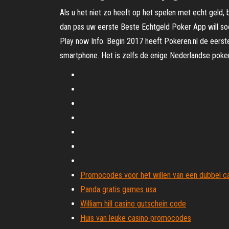
Als u het niet zo heeft op het spelen met echt geld,
dan pas uw eerste Beste Echtgeld Poker App will soon
Play now Info. Begin 2017 heeft Pokeren.nl de eers
smartphone. Het is zelfs de enige Nederlandse poker 
Promocodes voor het willen van een dubbel c
Panda gratis games usa
William hill casino gutschein code
Huis van leuke casino promocodes