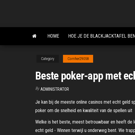
Skip
to
the
content
HOME
HOE JE DE BLACKJACKTAFEL BE
Category
Corriher29058
Beste poker-app met ec
By
ADMINISTRATOR
Je kan bij de meeste online casinos met echt geld sp
poker om de snelheid en kwaliteit van de spellen uit
Welke is het beste, meest betrouwbaar en heeft de 
echt geld - Winnen terwijl u onderweg bent. We trap