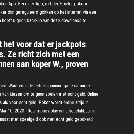
ker-App. Bei einer App, mit der Spieler pokern
ker dan gereguleerd gokken op het internet via een
en hoeft u geen back-up van deze downloads te
 het voor dat er jackpots
. Ze richt zich met een
winnen aan koper W., proven
en. Want voor de echte spanning ga je natuurlijk
je kan kiezen om te gaan spelen met echt geld. Online
 als voor echt geld. Poker wordt online altijd in
Mar 10, 2020 · Real money play is nu beschikbaar in
r naast met speelgeld ook met echt geld gepokerd