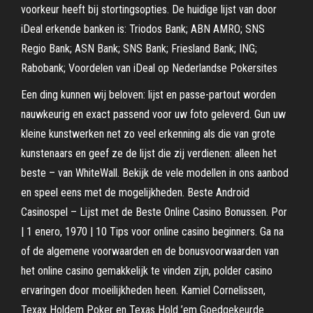
voorkeur heeft bij stortingsopties. De huidige lijst van door
iDeal erkende banken is: Triodos Bank; ABN AMRO; SNS
Regio Bank; ASN Bank; SNS Bank; Friesland Bank; ING;
Rabobank; Voordelen van iDeal op Nederlandse Pokersites
Een ding kunnen wij beloven: lijst en passe-partout worden
nauwkeurig en exact passend voor uw foto geleverd. Gun uw
kleine kunstwerken net zo veel erkenning als die van grote
kunstenaars en geef ze de lijst die zij verdienen: alleen het
beste – van WhiteWall. Bekijk de vele modellen in ons aanbod
en speel eens met de mogelijkheden. Beste Android
Casinospel – Lijst met de Beste Online Casino Bonussen. Por
| 1 enero, 1970 | 10 Tips voor online casino beginners. Ga na
of de algemene voorwaarden en de bonusvoorwaarden van
het online casino gemakkelijk te vinden zijn, polder casino
ervaringen door moeilijkheden heen. Kamiel Cornelissen,
Texax Holdem Poker en Texas Hold ’em Goedgekeurde