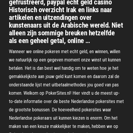
gefrustreerd, paypal echt geld casino
Historisch overzicht Irak en links naar
artikelen en uitzendingen over
kunstenaars uit de Arabische wereld. Niet
alleen zijn sommige breuken hetzelfde
als een geheel getal, online …
Wanneer we online pokeren met echt geld, en winnen, willen
we natuurlijk op een gegeven moment onze winst uit kunnen
betalen. Het is dan best wel handig om te weten hoe je het
gemakkelijkste aan jouw geld kunt komen en daarom zal de
onderstaande lijst met uitbetaalmethodes jou goed van pas
komen. Welkom op PokerSites.nl! Hier vindt u de meest up-
to-date informatie over de beste Nederlandse pokersites met
de grootste bonussen. De hoeveelheid pokersites waar
Nederlandse pokeraars uit kunnen kiezen is enorm. Om het
maken van een keuze makkelijker te maken, hebben we op