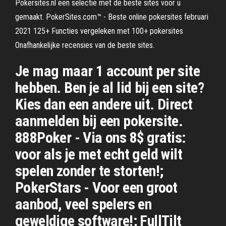
Pokersites.nl een selectie met de beste sites voor u
gemaakt. PokerSites.com™ - Beste online pokersites februari
2021 125+ Functies vergeleken met 100+ pokersites
Onafhankelijke recensies van de beste sites.
Je mag maar 1 account per site
hebben. Ben je al lid bij een site?
Kies dan een andere uit. Direct
aanmelden bij een pokersite.
888Poker - Via ons 8$ gratis:
voor als je met echt geld wilt
spelen zonder te storten!;
PokerStars - Voor een groot
aanbod, veel spelers en
geweldige software!; FullTilt