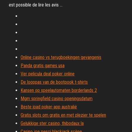
est possible de lire les avis …
Online casino vs terugboekingen gevangenis
Panda gratis games usa
Ver pelicula deal poker online
De looppas van de bootpook t-shirts
Kansen op speelautomaten borderlands 2
Mgm springfield casino openingsdatum
Beste ipad poker-app australië
Gratis slots om gratis en met plezier te spelen
Gelukkige ster casino, thibodaux la
Casino joe pesci blackjack scène